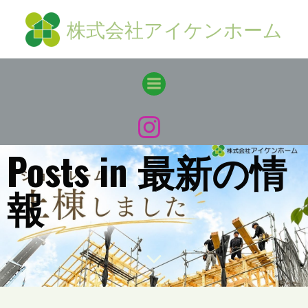
コ
株式会社アイケンホーム
ン
テ
ン
ツ
へ
ス
キ
ッ
Posts in 最新の情
プ
報