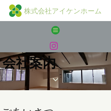
コ
株式会社アイケンホーム
ン
テ
ン
ツ
へ
ス
キ
ッ
会社案内
プ