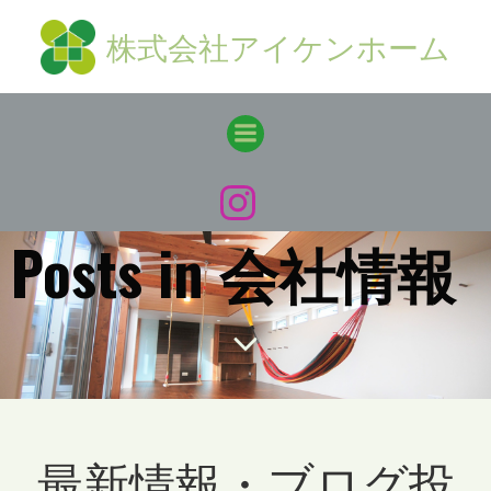
コ
株式会社アイケンホーム
ン
テ
ン
ツ
へ
ス
キ
ッ
Posts in 会社情報
プ
最新情報・ブログ投